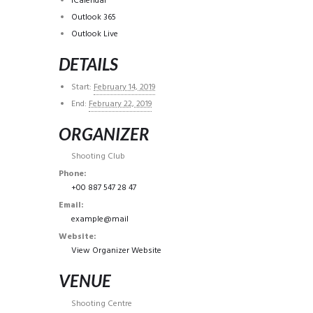
iCalendar
Outlook 365
Outlook Live
DETAILS
Start:
February 14, 2019
End:
February 22, 2019
ORGANIZER
Shooting Club
Phone:
+00 887 547 28 47
Email:
example@mail
Website:
View Organizer Website
VENUE
Shooting Centre