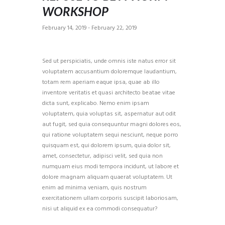
WORKSHOP
February 14, 2019
-
February 22, 2019
Sed ut perspiciatis, unde omnis iste natus error sit
voluptatem accusantium doloremque laudantium,
totam rem aperiam eaque ipsa, quae ab illo
inventore veritatis et quasi architecto beatae vitae
dicta sunt, explicabo. Nemo enim ipsam
voluptatem, quia voluptas sit, aspernatur aut odit
aut fugit, sed quia consequuntur magni dolores eos,
qui ratione voluptatem sequi nesciunt, neque porro
quisquam est, qui dolorem ipsum, quia dolor sit,
amet, consectetur, adipisci velit, sed quia non
numquam eius modi tempora incidunt, ut labore et
dolore magnam aliquam quaerat voluptatem. Ut
enim ad minima veniam, quis nostrum
exercitationem ullam corporis suscipit laboriosam,
nisi ut aliquid ex ea commodi consequatur?