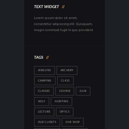
TEXT WIDGET
Lorem ipsum dolor sit amet,
consectetur adipisicing elit. Quisquam,
magni commodi fugit in quo provident.
TAGS
AIRGUNS
ARCHERY
CAMPING
CLASS
CLASSES
COURSE
GUN
HOLY
HUNTING
LECTURE
OPTICS
OUR CLIENTS
OUR SHOP