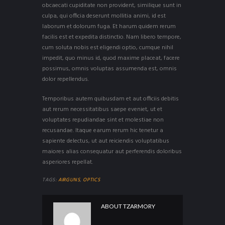
obcaecati cupiditate non provident, similique sunt in
culpa, qui officia deserunt mollitia animi, id est
laborum et dolorum fuga. Et harum quidem rerum
facilis est et expedita distinctio. Nam libero tempore,
cum soluta nobis est eligendi optio, cumque nihil
impedit, quo minus id, quod maxime placeat, facere
possimus, omnis voluptas assumenda est, omnis
dolor repellendus.
Temporibus autem quibusdam et aut officiis debitis
aut rerum necessitatibus saepe eveniet, ut et
voluptates repudiandae sint et molestiae non
recusandae. Itaque earum rerum hic tenetur a
sapiente delectus, ut aut reiciendis voluptatibus
maiores alias consequatur aut perferendis doloribus
asperiores repellat.
TAGS:
AIRGUNS
,
OPTICS
ABOUT
TZARMORY