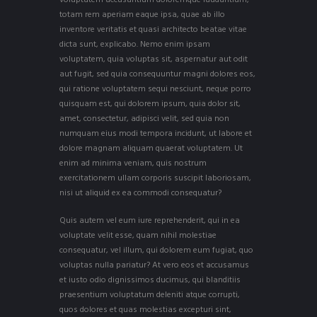
voluptatem accusantium doloremque laudantium,
totam rem aperiam eaque ipsa, quae ab illo
inventore veritatis et quasi architecto beatae vitae
dicta sunt, explicabo. Nemo enim ipsam
voluptatem, quia voluptas sit, aspernatur aut odit
aut fugit, sed quia consequuntur magni dolores eos,
qui ratione voluptatem sequi nesciunt, neque porro
quisquam est, qui dolorem ipsum, quia dolor sit,
amet, consectetur, adipisci velit, sed quia non
numquam eius modi tempora incidunt, ut labore et
dolore magnam aliquam quaerat voluptatem. Ut
enim ad minima veniam, quis nostrum
exercitationem ullam corporis suscipit laboriosam,
nisi ut aliquid ex ea commodi consequatur?
Quis autem vel eum iure reprehenderit, qui in ea
voluptate velit esse, quam nihil molestiae
consequatur, vel illum, qui dolorem eum fugiat, quo
voluptas nulla pariatur? At vero eos et accusamus
et iusto odio dignissimos ducimus, qui blanditiis
praesentium voluptatum deleniti atque corrupti,
quos dolores et quas molestias excepturi sint,